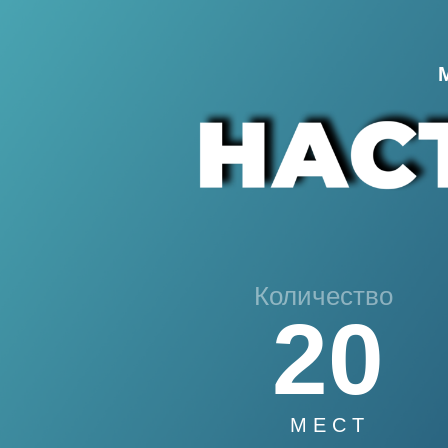
Количество
20
М Е С Т